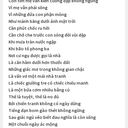
Con tim mẹ vẫn kiên cường đập không ngừng
Vì mẹ vẫn phải sống
Vì những đứa con phận mỏng
Như mảnh băng dưới ánh mặt trời
Cần phút chốc ru hời
Cần chở che trước con sóng đời vùi dập
Khi mưa tràn nước ngập
Khi bão tố phong ba
Nơi cư ngụ được gọi là nhà
Là căn hầm dưới hơn thước đất
Những giấc mơ trong không gian chậc
Là vẩn vơ một mái nhà tranh
Là chiếc giường tre có chiếc chiếu manh
Là một bửa cơm nhiều bằng củ
Thế là tuyệt, thế là no đủ
Bởi chiến tranh không có ngày dừng
Tiếng đạn bom gào thét không ngừng
Sau giấc ngủ véo biết đau nghĩa là còn sống
Một chuỗi ngày ác mộng