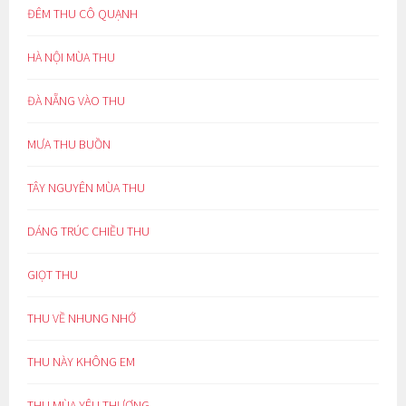
ĐÊM THU CÔ QUẠNH
HÀ NỘI MÙA THU
ĐÀ NẴNG VÀO THU
MƯA THU BUỒN
TÂY NGUYÊN MÙA THU
DÁNG TRÚC CHIỀU THU
GIỌT THU
THU VỀ NHUNG NHỚ
THU NÀY KHÔNG EM
THU MÙA YÊU THƯƠNG