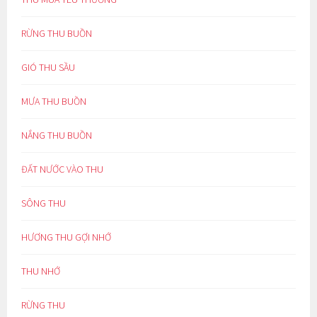
RỪNG THU BUỒN
GIÓ THU SẦU
MƯA THU BUỒN
NẮNG THU BUỒN
ĐẤT NƯỚC VÀO THU
SÔNG THU
HƯƠNG THU GỢI NHỚ
THU NHỚ
RỪNG THU