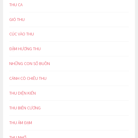
THU CA
GIÓ THU
CÚC VÀO THU
ĐẬM HƯƠNG THU
NHỮNG CON SỐ BUỒN
CÁNH CÒ CHIỀU THU
THU DIỆN KIẾN
THU BIÊN CƯƠNG
THU ẢM ĐẠM
THU NHỚ