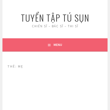
Skip
to
TUYỂN TẬP TÚ SỤN
content
CHIẾN SĨ – BÁC SĨ – THI SĨ
MENU
THẺ:
MẸ