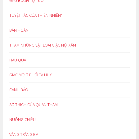
ĐAU BUỒN TỘT ĐỘ
TUYỆT TÁC CỦA THIÊN NHIÊN*
BÀN HOÀN
THAM NHŨNG VẶT LOẠI GIẶC NỘI XÂM
HẬU QUẢ
GIẤC MƠ Ở BUỔI TÀ HUY
CẢNH BÁO
SỞ THÍCH CỦA QUAN THAM
NUÔNG CHIỀU
VẦNG TRĂNG EM