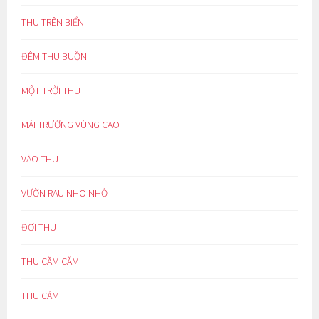
THU TRÊN BIỂN
ĐÊM THU BUỒN
MỘT TRỜI THU
MÁI TRƯỜNG VÙNG CAO
VÀO THU
VƯỜN RAU NHO NHỎ
ĐỢI THU
THU CĂM CĂM
THU CẢM