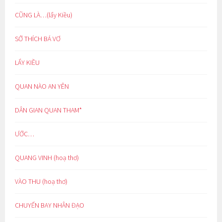
CŨNG LÀ…(lẩy Kiều)
SỞ THÍCH BÁ VƠ
LẨY KIỀU
QUAN NÀO AN YÊN
DÂN GIAN QUAN THAM*
ƯỚC…
QUANG VINH (hoạ thơ)
VÀO THU (hoạ thơ)
CHUYẾN BAY NHÂN ĐẠO