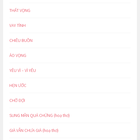
THẤT VỌNG
VAY TÌNH
CHIỀU BUỒN
ẢO VỌNG
YÊU VÌ – VÌ YÊU
HẸN ƯỚC
CHỜ ĐỢI
SUNG MÃN QUÁ CHỪNG (hoạ thơ)
GIÀ VẪN CHƯA GIÀ (hoạ thơ)