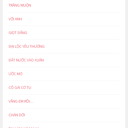
TRĂNG MUỘN
VỚI ANH
GIỌT ĐẮNG
ĐẠI LỘC YÊU THƯƠNG
ĐẤT NƯỚC VÀO XUÂN
ƯỚC MƠ
CÔ GÁI CƠ TU
VẮNG EM RỒI…
CHÁN ĐỜI