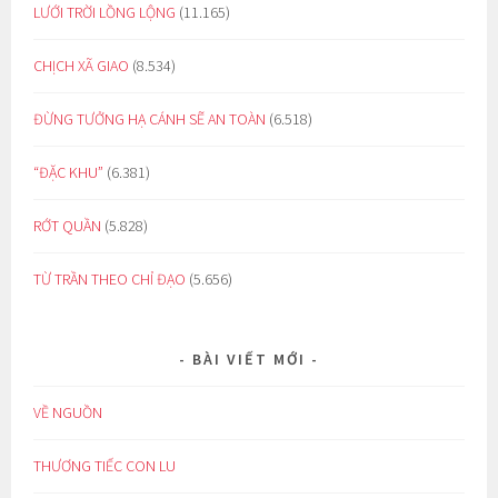
LƯỚI TRỜI LỒNG LỘNG
(11.165)
CHỊCH XÃ GIAO
(8.534)
ĐỪNG TƯỞNG HẠ CÁNH SẼ AN TOÀN
(6.518)
“ĐẶC KHU”
(6.381)
RỚT QUẦN
(5.828)
TỪ TRẦN THEO CHỈ ĐẠO
(5.656)
BÀI VIẾT MỚI
VỀ NGUỒN
THƯƠNG TIẾC CON LU