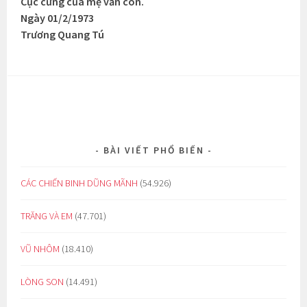
Cục cưng của mẹ vẫn còn.
Ngày 01/2/1973
Trương Quang Tú
BÀI VIẾT PHỔ BIẾN
CÁC CHIẾN BINH DŨNG MÃNH
(54.926)
TRĂNG VÀ EM
(47.701)
VŨ NHÔM
(18.410)
LÒNG SON
(14.491)