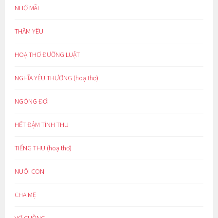
NHỚ MÃI
THẦM YÊU
HOẠ THƠ ĐƯỜNG LUẬT
NGHĨA YÊU THƯƠNG (hoạ thơ)
NGÓNG ĐỢI
HẾT ĐẬM TÌNH THU
TIẾNG THU (hoạ thơ)
NUÔI CON
CHA MẸ