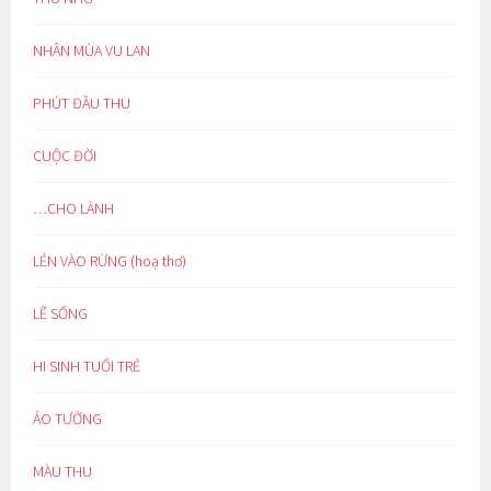
NHÂN MÙA VU LAN
PHÚT ĐẦU THU
CUỘC ĐỜI
…CHO LÀNH
LẺN VÀO RỪNG (hoạ thơ)
LẼ SỐNG
HI SINH TUỔI TRẺ
ẢO TƯỞNG
MÀU THU