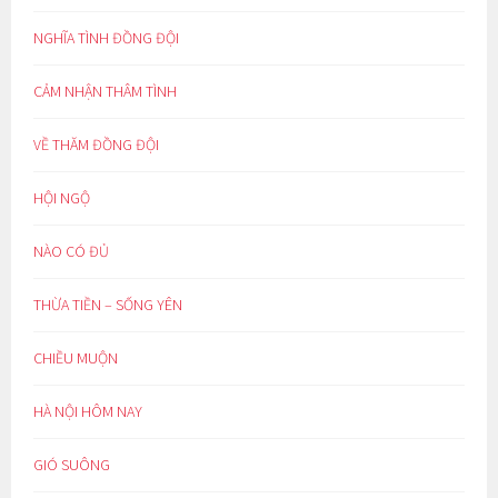
NGHĨA TÌNH ĐỒNG ĐỘI
CẢM NHẬN THÂM TÌNH
VỀ THĂM ĐỒNG ĐỘI
HỘI NGỘ
NÀO CÓ ĐỦ
THỪA TIỀN – SỐNG YÊN
CHIỀU MUỘN
HÀ NỘI HÔM NAY
GIÓ SUÔNG