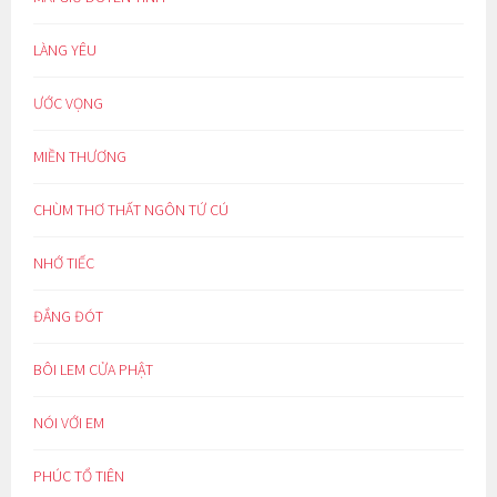
LÀNG YÊU
ƯỚC VỌNG
MIỀN THƯƠNG
CHÙM THƠ THẤT NGÔN TỨ CÚ
NHỚ TIẾC
ĐẮNG ĐÓT
BÔI LEM CỬA PHẬT
NÓI VỚI EM
PHÚC TỔ TIÊN