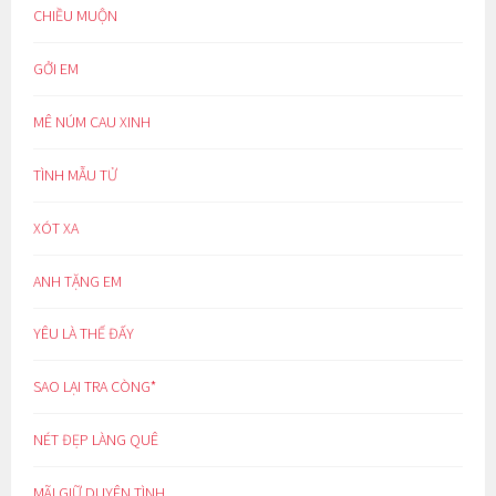
CHIỀU MUỘN
GỞI EM
MÊ NÚM CAU XINH
TÌNH MẪU TỬ
XÓT XA
ANH TẶNG EM
YÊU LÀ THẾ ĐẤY
SAO LẠI TRA CÒNG*
NÉT ĐẸP LÀNG QUÊ
MÃI GIỮ DUYÊN TÌNH