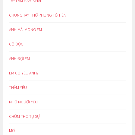
TAY LÀM HÀM NHAI
CHUNG TAY THỜ PHỤNG TỔ TIÊN
ANH MÃI MONG EM
CÔ ĐỘC
ANH ĐỢI EM
EM CÓ YÊU ANH?
THẦM YÊU
NHỚ NGƯỜI YÊU
CHÙM THƠ TỰ SỰ
MƠ