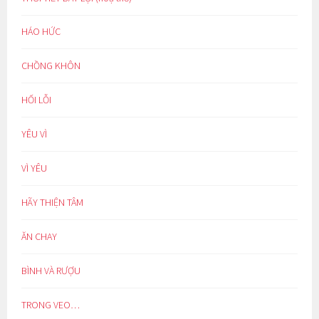
HÁO HỨC
CHỒNG KHÔN
HỐI LỖI
YÊU VÌ
VÌ YÊU
HÃY THIỆN TÂM
ĂN CHAY
BÌNH VÀ RƯỢU
TRONG VEO…