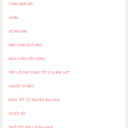
CÙNG BẠN GIÀ
XUÂN
VỢ NGOAN
ÁNH XUÂN QUÝ MÃO
MÙA XUÂN ƯỚC VỌNG
TIẾP LỜI THƠ CHÚC TẾT CỦA BÁC HỒ*
CHUỘT VÀ MÈO
NGÀY TẾT CỔ TRUYỀN (hoạ thơ)
TUYỆT TÁC
THỜI TIẾT BẤT LỢI (hoạ thơ)