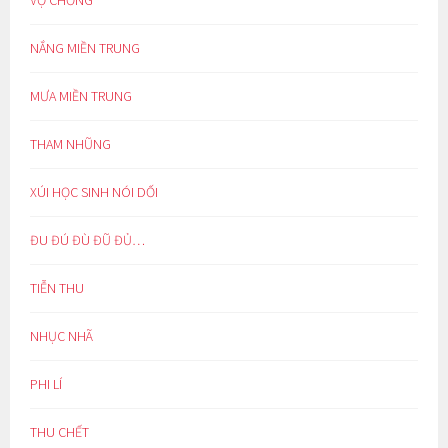
VỢ CHỒNG
NẮNG MIỀN TRUNG
MƯA MIỀN TRUNG
THAM NHŨNG
XÚI HỌC SINH NÓI DỐI
ĐU ĐÚ ĐÙ ĐŨ ĐỦ…
TIỄN THU
NHỤC NHÃ
PHI LÍ
THU CHẾT