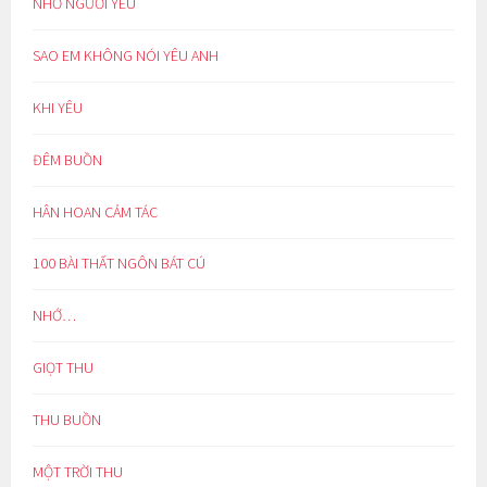
NHỚ NGƯỜI YÊU
SAO EM KHÔNG NÓI YÊU ANH
KHI YÊU
ĐÊM BUỒN
HÂN HOAN CẢM TÁC
100 BÀI THẤT NGÔN BÁT CÚ
NHỚ…
GIỌT THU
THU BUỒN
MỘT TRỜI THU