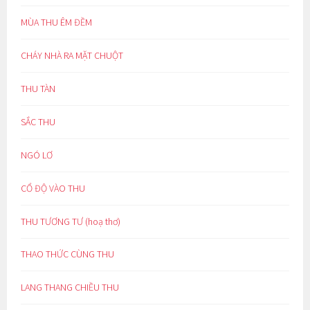
MÙA THU ÊM ĐỀM
CHÁY NHÀ RA MẶT CHUỘT
THU TÀN
SẮC THU
NGÓ LƠ
CỔ ĐỘ VÀO THU
THU TƯƠNG TƯ (hoạ thơ)
THAO THỨC CÙNG THU
LANG THANG CHIỀU THU