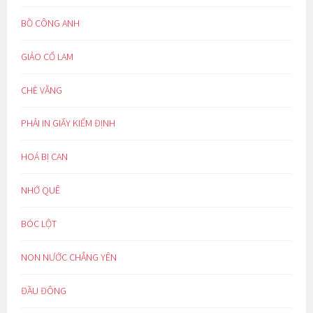
BỒ CÔNG ANH
GIẢO CỔ LAM
CHÈ VẰNG
PHẢI IN GIẤY KIỂM ĐỊNH
HOÁ BỊ CAN
NHỚ QUÊ
BÓC LỘT
NON NƯỚC CHẲNG YÊN
ĐẦU ĐÔNG