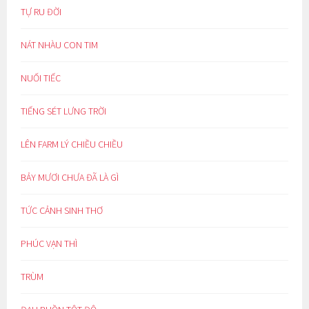
TỰ RU ĐỜI
NÁT NHÀU CON TIM
NUỐI TIẾC
TIẾNG SÉT LƯNG TRỜI
LÊN FARM LÝ CHIỀU CHIỀU
BẢY MƯƠI CHƯA ĐÃ LÀ GÌ
TỨC CẢNH SINH THƠ
PHÚC VẠN THÌ
TRÙM