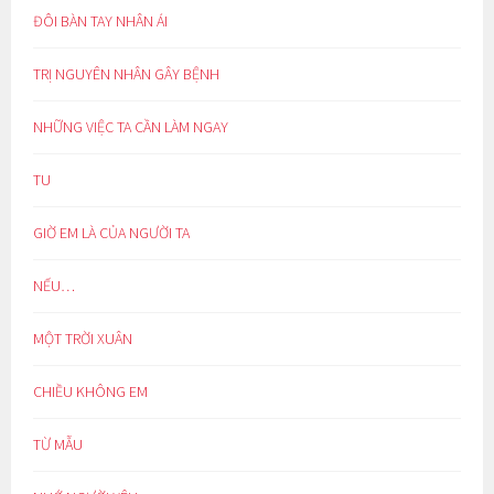
ĐÔI BÀN TAY NHÂN ÁI
TRỊ NGUYÊN NHÂN GÂY BỆNH
NHỮNG VIỆC TA CẦN LÀM NGAY
TU
GIỜ EM LÀ CỦA NGƯỜI TA
NẾU…
MỘT TRỜI XUÂN
CHIỀU KHÔNG EM
TỪ MẪU